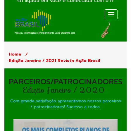
24h ligada em você e conectada com o mundo. Venha vo
Toggle
navigati
Home
/
Edição Janeiro / 2021 Revista Ação Brasil
PARCEIROS/PATROCINADORES
Edição Janeiro / 2020
Com grande satisfação apresentamos nossos parceiros
/ patrocinadores! Sucesso a todos.